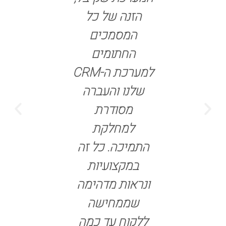
, הארגון
הזנה של כל
בלחיצת כ
ל לקבל
המסמכים
וכל הדו
אחידות.
החתומים
עדכניים 
 לזה בוט
למערכת ה-CRM
אמת.
הים וריכוז
שלנו והעברה
המידע
מסודרת
כת אחת
למחלקת
וכל מה
התמיכה. כל זה
 להנהלה
במקצועיות
וב אחרי
ונראות מדהימה
 הארגון
שממחישה
שבורדים
ללקוח עד כמה