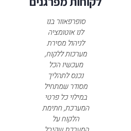
לקוחות מפרגנים
מורשת
סופרפאוור בנו
סופרפאוו
ה את כל
לנו אוטומציה
איתנו ת
ות שלה
לניהול מסירת
חוצה ח
 הטובות
מערכות ללקוח,
והוציאו א
ור ונועם
מעכשיו הכל
מעבדות
פאוור,
נכנס לתהליך
ניהול אק
התחלנו
מסודר שמתחיל
חישובים י
 שלמרות
במילוי כל פרטי
וכריית ד
עובדים,
המערכת, חתימת
למערכ
לקות
הלקוח על
החלומות 
שימות
המערכת שקיבל,
בה הכל 